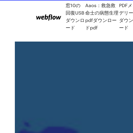
窓10の
Aaos：救急救
PDF
回復USB
命士の病態生理
デリ
ダウンロ
pdfダウンロー
ダウ
ード
ドpdf
ード