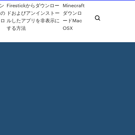
メン
Firestickからダウンロー
Minecraft
ーの
ドおよびアンインストー
ダウンロ
ンロ
ルしたアプリを非表示に
ードMac
する方法
OSX