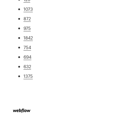
1073
872
975
1842
754
694
632
1375