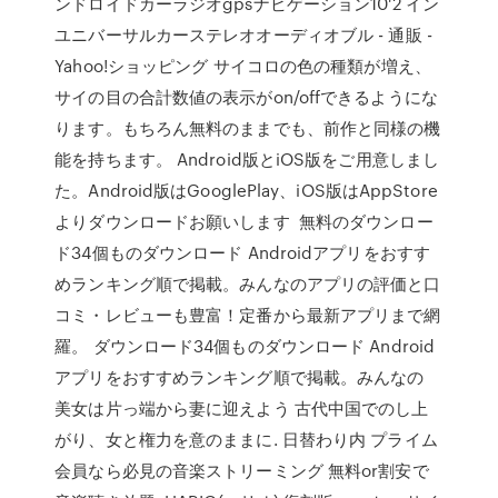
ンドロイドカーラジオgpsナビゲーション10'2 イン
ユニバーサルカーステレオオーディオブル - 通販 -
Yahoo!ショッピング サイコロの色の種類が増え、
サイの目の合計数値の表示がon/offできるようにな
ります。もちろん無料のままでも、前作と同様の機
能を持ちます。 Android版とiOS版をご用意しまし
た。Android版はGooglePlay、iOS版はAppStore
よりダウンロードお願いします 無料のダウンロー
ド34個ものダウンロード Androidアプリをおすす
めランキング順で掲載。みんなのアプリの評価と口
コミ・レビューも豊富！定番から最新アプリまで網
羅。 ダウンロード34個ものダウンロード Android
アプリをおすすめランキング順で掲載。みんなの
美女は片っ端から妻に迎えよう 古代中国でのし上
がり、女と権力を意のままに. 日替わり内 プライム
会員なら必見の音楽ストリーミング 無料or割安で